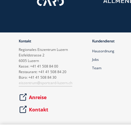
Kontakt
Kundendienst
Regionales Eiszentrum Luzern
Hausordnung
Eisfeldstrasse 2
Jobs
6005 Luzern
Kasse: +41 41 508 84 00
Team
Restaurant: +41 41 508 84 20
Büro: +41 41 508 84 30
eiszentrum@sportcard-luzern.ch
Anreise
Kontakt