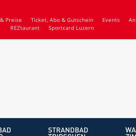
& Preise
Ticket, Abo & Gutschein
Events
An
REZtaurant
Sportcard Luzern