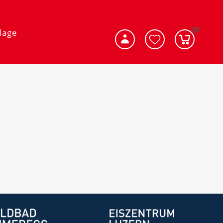
(0)
lage