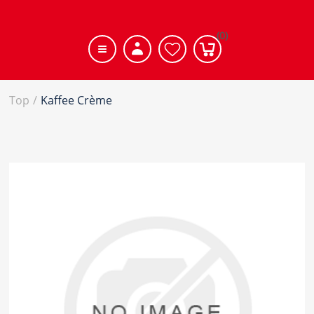
(0)
Top
/
Kaffee Crème