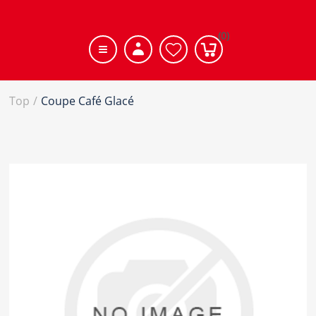
(0)
Top
/
Coupe Café Glacé