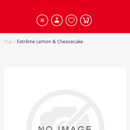
(0)
Top
/
Extrême Lemon & Cheesecake