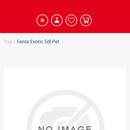
(0)
Top
/
Fanta Exotic 5dl Pet