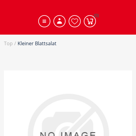
(0)
Top
/
Kleiner Blattsalat