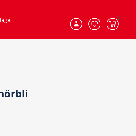
(0)
lage
hörbli