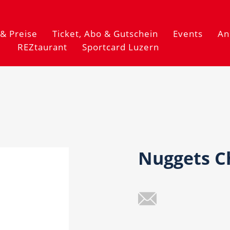
& Preise
Ticket, Abo & Gutschein
Events
An
REZtaurant
Sportcard Luzern
Nuggets C