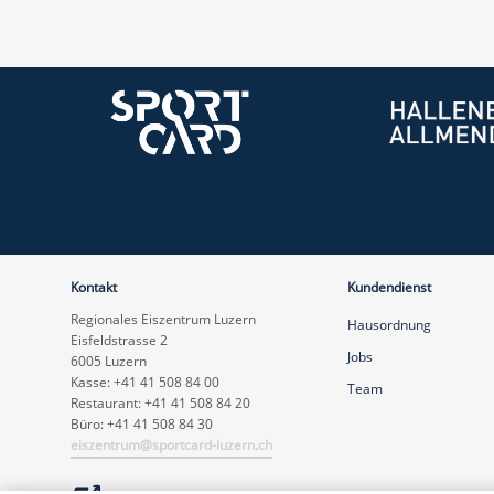
Kontakt
Kundendienst
Regionales Eiszentrum Luzern
Hausordnung
Eisfeldstrasse 2
Jobs
6005 Luzern
Kasse: +41 41 508 84 00
Team
Restaurant: +41 41 508 84 20
Büro: +41 41 508 84 30
eiszentrum@sportcard-luzern.ch