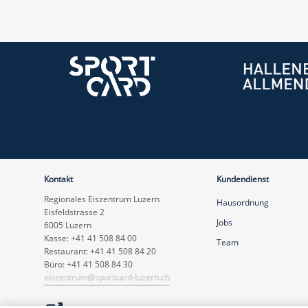
Kontakt
Kundendienst
Regionales Eiszentrum Luzern
Hausordnung
Eisfeldstrasse 2
Jobs
6005 Luzern
Kasse: +41 41 508 84 00
Team
Restaurant: +41 41 508 84 20
Büro: +41 41 508 84 30
eiszentrum@sportcard-luzern.ch