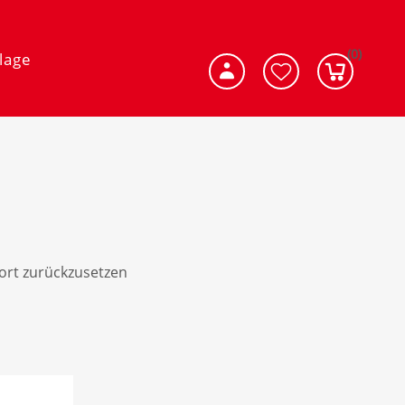
(0)
lage
wort zurückzusetzen