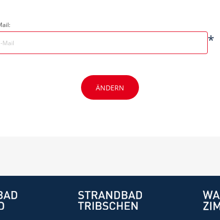
ail:
*