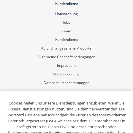
Kundendienst
Hausordnung
Jobs
Team
Kundendienst
Kürzlich angesehene Produkte
Allgemeine Geschäftsbedingungen
Impressum
Stadionordnung
Datenschutzbestimmungen
Mein Konto
Registrierung
Cookies helfen uns unsere Dienstleistungen anzubieten. Wenn Sie
unsere Dienstleistungen nutzen, sind Sie damit einverstanden. Die
Anmelden
Sportcard Betriebe berücksichtigen die Kriterien des totalrevidierten
Sportcard-Newsletter abonnieren
Datenschutzgesetzes (DSG), welches seit dem 1. September 2023 in
Kraft getreten ist. Dieses DSG und deren entsprechenden
Bestimmungen sorgen für einen besseren Schutz der persönlichen