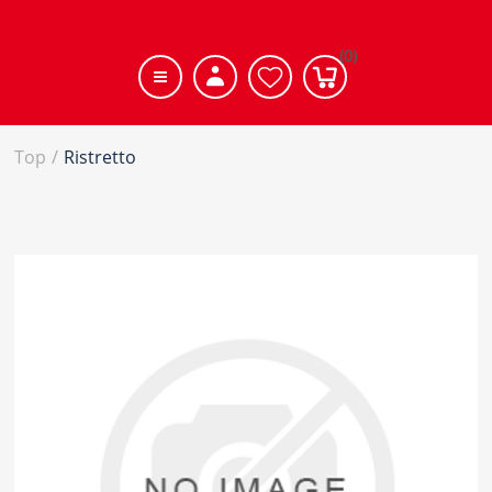
(0)
Top
/
Ristretto