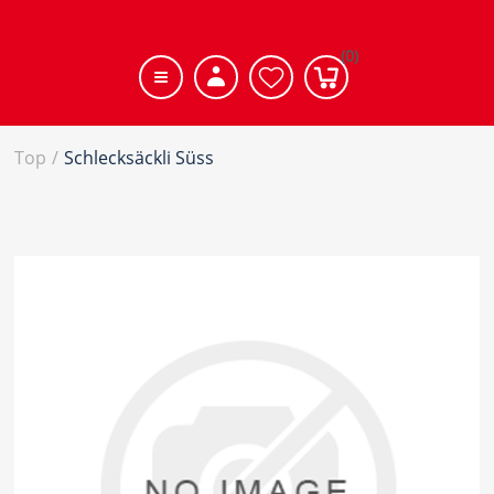
(0)
Top
/
Schlecksäckli Süss