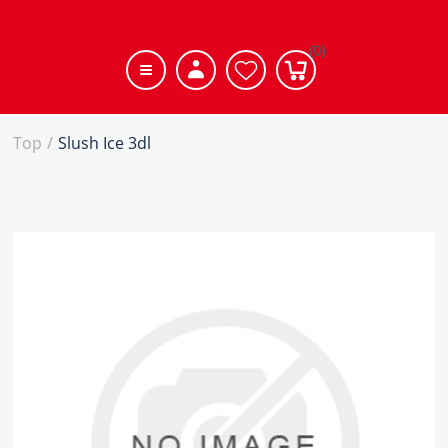
(0)
Top
/
Slush Ice 3dl