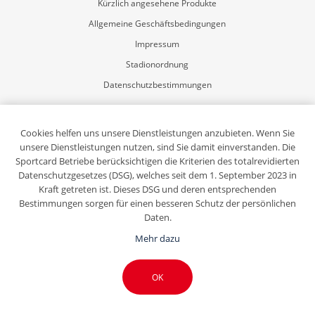
Kürzlich angesehene Produkte
Allgemeine Geschäftsbedingungen
Impressum
Stadionordnung
Datenschutzbestimmungen
Mein Konto
Registrierung
Cookies helfen uns unsere Dienstleistungen anzubieten. Wenn Sie
unsere Dienstleistungen nutzen, sind Sie damit einverstanden. Die
Anmelden
Sportcard Betriebe berücksichtigen die Kriterien des totalrevidierten
Sportcard-Newsletter abonnieren
Datenschutzgesetzes (DSG), welches seit dem 1. September 2023 in
Kraft getreten ist. Dieses DSG und deren entsprechenden
Bestimmungen sorgen für einen besseren Schutz der persönlichen
Daten.
Mehr dazu
Copyright © 2026 Eiszentrum Luzern. Alle Rechte vorbehalten.
OK
Powered by
n-tree
Queue-Fair