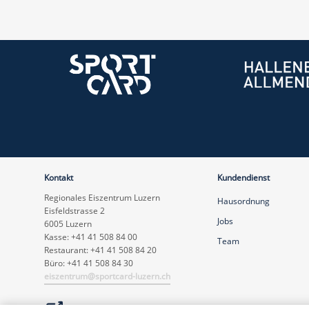
Kontakt
Kundendienst
Regionales Eiszentrum Luzern
Hausordnung
Eisfeldstrasse 2
Jobs
6005 Luzern
Kasse: +41 41 508 84 00
Team
Restaurant: +41 41 508 84 20
Büro: +41 41 508 84 30
eiszentrum@sportcard-luzern.ch