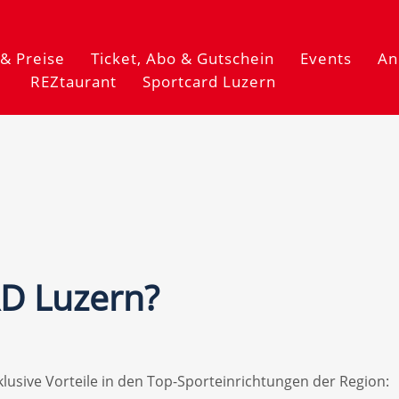
& Preise
Ticket, Abo & Gutschein
Events
An
REZtaurant
Sportcard Luzern
D Luzern?
usive Vorteile in den Top-Sporteinrichtungen der Region: