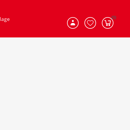
(0)
lage