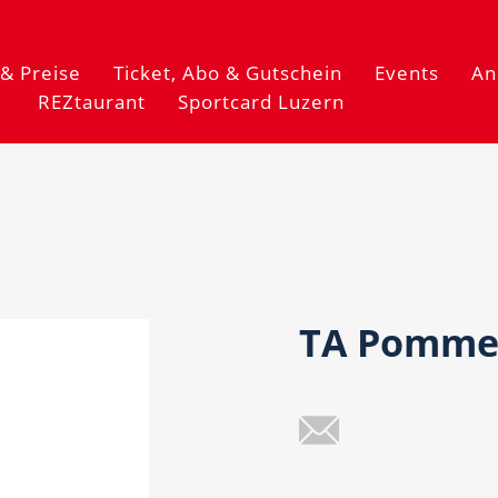
& Preise
Ticket, Abo & Gutschein
Events
An
REZtaurant
Sportcard Luzern
TA Pommes