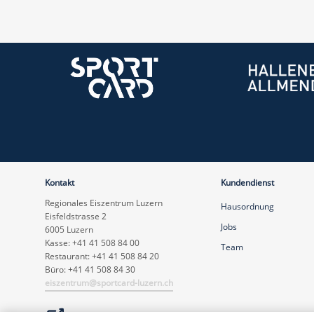
Kontakt
Kundendienst
Regionales Eiszentrum Luzern
Hausordnung
Eisfeldstrasse 2
Jobs
6005 Luzern
Kasse: +41 41 508 84 00
Team
Restaurant: +41 41 508 84 20
Büro: +41 41 508 84 30
eiszentrum@sportcard-luzern.ch